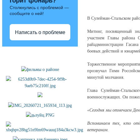
горит фонарь?
Столкнулись с проблемой —
сообщите о ней!
В Сулейман-Стальском райо
Митинг, посвященный зна
Написать о проблеме
участием Главы района С
райадминистрации Гасана 
боевых действий и юнарме
Полезные ссылки
Торжественное мероприяти
прозвучал Гимн Российск
минутой молчания.
Глава Сулейман-Стальск
военнослужащих. Он пожела
«Сегодня мы отмечаем День
Вспоминаем тех, кто отд
ветеранам.