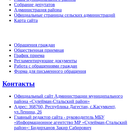
Собрание депутатов
Администрация района
Официальные страницы сельских администраций
Карта сайта
Обратная связь
Обращения граждан
Общественная приемная
График приема
Регламентирующие документы
Работа с обращениями граждан
Форма для письменного обращения
Контакты
Официальный сайт Администрации муниципального
района «Сулейман-Стальский район»
Адрес: 368760, Республика Дагестан, с.Касумкент,
ул.Ленина, 26
Главный редактор сайта - руководитель МБУ
«Информационное агентство МР «Сулейман-Стальский
район»: Бидирханов Закир Сабирович