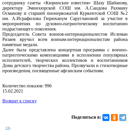
сотруднику газеты «Кюринские известия» Шаху Шабанову,
директору Эминхюрской СОШ им. А.Саидова Рахману
Османову и старшей пионервожатой Куркентской СОШ №2
им. А.Исрафилова Гюрюханум Саруглановой за участие в
мероприятиях по духовно-патриотическому воспитанию
подрастающего поколения.
Председатель Совета воинов-интернационалистов Ислеман
Ризаев вручил всем воинам-интернационалистам района
памятные медали.
Далее была представлена концертная программа с военно-
патриотическими композициями в исполнении популярных
исполнителей, творческих коллективов и воспитанников
Дома детского творчества района. Прозвучали и стихотворные
произведения, посвященные афганским событиям.
Количество показов: 996
15.02.2021
Возврат к списку
Поделиться в: