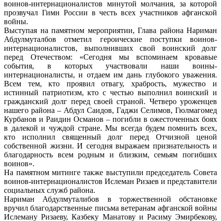
воинов-интернационалистов минутой молчания, за которой
прозвучал Гимн России в честь всех участников афганской
войны.
Выступая на памятном мероприятии, Глава района Нариман
Абдулмуталбов отметил героические поступки воинов-
интернационалистов, выполнивших свой воинский долг
перед Отечеством: «Сегодня мы вспоминаем кровавые
события, в которых участвовали наши воины-
интернационалисты, и отдаем им дань глубокого уважения.
Всем тем, кто проявил отвагу, храбрость, мужество и
истинный патриотизм, кто с честью выполнил воинский и
гражданский долг перед своей страной. Четверо уроженцев
нашего района – Абдул Саидов, Гаджи Селимов, Гюлмагомед
Курбанов и Раидин Османов – погибли в ожесточенных боях
в далекой и чуждой стране. Мы всегда будем помнить всех,
кто исполнил священный долг перед Отчизной ценой
собственной жизни. И сегодня выражаем признательность и
благодарность всем родным и близким, семьям погибших
воинов».
На памятном митинге также выступили председатель Совета
воинов-интернационалистов Ислеман Ризаев и представители
социальных служб района.
Нариман Абдулмуталибов в торжественной обстановке
вручил благодарственные письма ветеранам афганской войны
Ислеману Ризаеву, Казбеку Манатову и Расиму Эмирбекову,