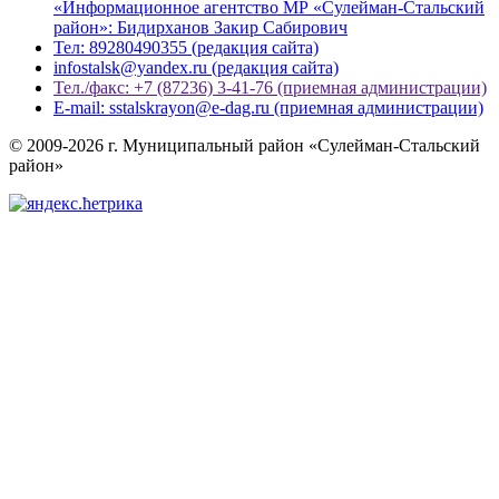
«Информационное агентство МР «Сулейман-Стальский
район»: Бидирханов Закир Сабирович
Тел: 89280490355 (редакция сайта)
infostalsk@yandex.ru (редакция сайта)
Тел./факс: +7 (87236) 3-41-76 (приемная администрации)
E-mail: sstalskrayon@e-dag.ru (приемная администрации)
© 2009-2026 г. Муниципальный район «Сулейман-Стальский
район»