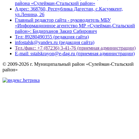
района «Сулейман-Стальский район»
Адрес: 368760, Республика Дагестан, с.Касумкент,
ул.Ленина, 26
Главный редактор сайта - руководитель МБУ
«Информационное агентство МР «Сулейман-Стальский
район»: Бидирханов Закир Сабирович
Тел: 89280490355 (редакция сайта)
infostalsk@yandex.ru (редакция сайта)
Тел./факс: +7 (87236) 3-41-76 (приемная администрации)
E-mail: sstalskrayon@e-dag.ru (приемная администрации)
© 2009-2026 г. Муниципальный район «Сулейман-Стальский
район»