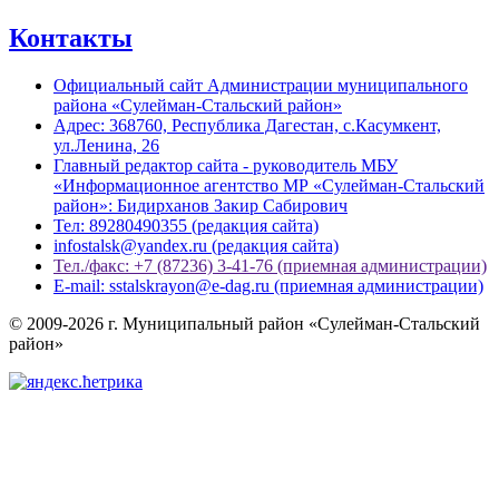
Контакты
Официальный сайт Администрации муниципального
района «Сулейман-Стальский район»
Адрес: 368760, Республика Дагестан, с.Касумкент,
ул.Ленина, 26
Главный редактор сайта - руководитель МБУ
«Информационное агентство МР «Сулейман-Стальский
район»: Бидирханов Закир Сабирович
Тел: 89280490355 (редакция сайта)
infostalsk@yandex.ru (редакция сайта)
Тел./факс: +7 (87236) 3-41-76 (приемная администрации)
E-mail: sstalskrayon@e-dag.ru (приемная администрации)
© 2009-2026 г. Муниципальный район «Сулейман-Стальский
район»