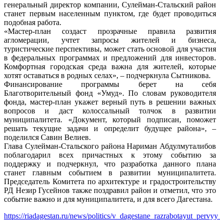
генеральный директор компании, Сулейман-Стальский район
станет первым населенным пунктом, где будет проводиться
подобная работа.
«Мастер-план создаст прозрачные правила развития
агломерации, учтет запросы жителей и бизнеса,
туристические перспективы, может стать основой для участия
в федеральных программах и предложений для инвесторов.
Комфортная городская среда важна для жителей, которые
хотят оставаться в родных селах», – подчеркнула Сытникова.
Финансирование программы берет на себя
Благотворительный фонд «Умуд». По словам руководителя
фонда, мастер-план укажет верный путь в решении важных
вопросов и даст колоссальный толчок в развитии
муниципалитета. «Документ, который подписан, поможет
решать текущие задачи и определит будущее района», –
поделился Савин Велиев.
Глава Сулейман-Стальского района Нариман Абдулмуталибов
поблагодарил всех причастных к этому событию за
поддержку и подчеркнул, что разработка данного плана
станет главным событием в развитии муниципалитета.
Председатель Комитета по архитектуре и градостроительству
РД Незир Гусейнов также поздравил район и отметил, что это
событие важно и для муниципалитета, и для всего Дагестана.
https://riadagestan.ru/news/politics/v_dagestane_razrabotayut_pervy