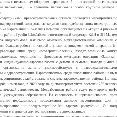
занных с незаконным оборотом наркотиков: 7 – незаконный посев нарко
ие наркотиков, 1 – хранение наркотиков в особо крупном размере
в.
 сотрудниками правоохранительных органов проводятся мероприятия 
 наркорастений, контрольные закупки сильнодействующих психотропных 
тике наркомании и оказания помощи обучающимся из «группы риска» 
ия района Гусейн Шихбабаев, ответственный секретарь КДН и ЗП Магом
а Абдуселимова. Как было отмечено, межведомственной комиссией с
ся большая работа на каждой ступени антинаркотической операции. В
равонарушений среди несовершеннолетних, входят различные конку
навательные мероприятия. Проводятся ежегодная операция «Защита»,
и индивидуально-адресная работа с детьми и семьями, находящимися н
е организации активно взаимодействуют с правоохранительными
ы и здравоохранения. Наркозависимых среди школьников района не выя
мероприятиях задействована и система здравоохранения района. По ин
банисмаилова, в 2020 году на диспансерном учете состояли 256 челове
котической зависимости. Медработники района ведут регулярную инф
 в учреждениях образования. На склонность к наркозависимости про
тметил необходимость продолжения данного мероприятия. Для п
ансирование, не предусмотренное Минздравом республики. Он попр
тении материалов для тестирования старшеклассников.
и были ознакомлены с мероприятиями по формированию здорового о