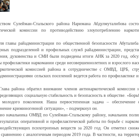
ством Сулейман-Стальского района Наримана Абдулмуталибова сост
отической комиссии по противодействию злоупотреблению наркот
еля главы райадминистрации по общественной безопасности Абуталиба
урных подразделений и профильных служб райадминистрации, предста
ения, духовенства и СМИ были подведены итоги АНК за 2020 год, обс
ы профилактики наркомании среди несовершеннолетних и взрослого нас
ркотической комиссией района в сотрудничестве с ОМВД, ЦРБ, стр
дминистрациями сельских поселений ведется работа по профилактике и
.
 Глава района обратил внимание членов антинаркотической комиссии 
пределяющих социальную стабильность и безопасность в обществе. «Борьб
 молодого поколения. Наша первостепенная задача – обеспечение 
нение криминогенной ситуации», - подчеркнул он.
врио начальника ОМВД по Сулейман-Стальскому району, начальник пол
зультатах оперативной и профилактической работы по борьбе с нарко
ьнодействующих психотропных веществ за 2020 год. Он отметил сниж
о сравнению с аналогичным периодом 2019 года. В частности, на террит