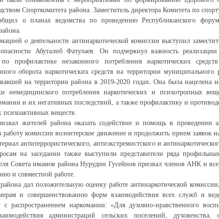
дством Спорткомитета района. Заместитель директора Комитета по спорт
бщил о планах ведомства по проведению Республиканского форум
района.
мацией о деятельности антинаркотической комиссии выступил замести
зопасности Абуталиб Фатулаев. Он подчеркнул важность реализаци
по профилактике незаконного потребления наркотических средст
нного оборота наркотических средств на территории муниципального 
вавшей на территории района в 2019-2020 годах. Она была нацелена 
и немедицинского потребления наркотических и психотропных веще
омании и их негативных последствий, а также профилактику и противод
 психоактивных веществ.
ризвал жителей района оказать содействие и помощь в проведении а
 работу комиссии волонтерское движение и продолжить прием заявок 
териал антитеррористического, антиэкстремистского и антинаркотическо
осам на заседании также выступили представители ряда профильных
теля Совета имамов района Нурудин Гусейнов призвал членов АНК и все
вию и совместной работе.
 района дал положительную оценку работе антинаркотической комиссии,
ерам и совершенствованию форм взаимодействия всех служб и ведо
у с распространением наркомании: «Для духовно-нравственного восп
заимодействия администраций сельских поселений, духовенства, 