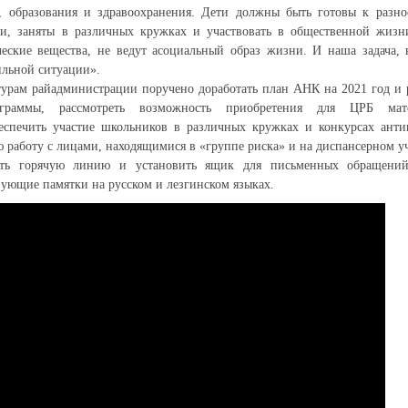
, образования и здравоохранения. Дети должны быть готовы к разно
и, заняты в различных кружках и участвовать в общественной жизн
еские вещества, не ведут асоциальный образ жизни. И наша задача, 
ильной ситуации».
урам райадминистрации поручено доработать план АНК на 2021 год и 
граммы, рассмотреть возможность приобретения для ЦРБ мат
беспечить участие школьников в различных кружках и конкурсах анти
 работу с лицами, находящимися в «группе риска» и на диспансерном уч
ть горячую линию и установить ящик для письменных обращений
твующие памятки на русском и лезгинском языках.