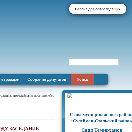
Версия для слабовидящих
я граждан
Собрание депутатов
Поиск
овать взаимодействие посетителей с
Глава муниципального район
«Сулейман-Стальский район
ОДУ ЗАСЕДАНИЕ
Саид Темирханов