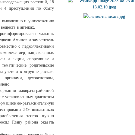
тикосодержащих растений, 18
 и 4 преступления по сбыту
по выявлению и уничтожению
веществ в аптеках.
проинформировали начальник
едвели Аминов и заместитель
овместно с педколлективами
 комплекс мер, направленных
рсы и акции, спортивные и
 тематические родительские
а учете и в «группе риска».
 органами, духовенством,
влено.
формации главврача районной
к с установленным диагнозом
ормационно-разъяснительную
тестированы 349 школьников
риобретения тестов нужно
осил Главу района оказать
браза жизни, которые были