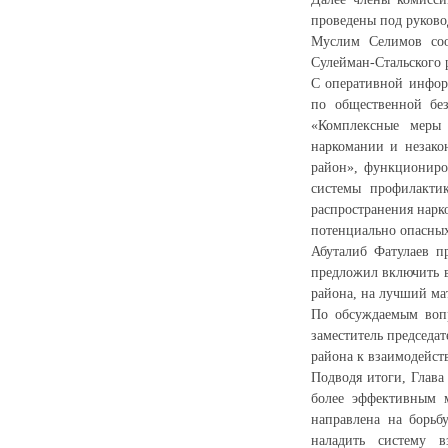
проведены под руково
Муслим Селимов соо
Сулейман-Стальского 
С оперативной инфор
по общественной бе
«Комплексные меры 
наркомании и незако
район», функциониро
системы профилактик
распространения нарк
потенциально опасных
Абуталиб Фатулаев п
предложил включить в
района, на лучший ма
По обсуждаемым вопр
заместитель председа
района к взаимодейст
Подводя итоги, Глава
более эффективным м
направлена на борьб
наладить систему в