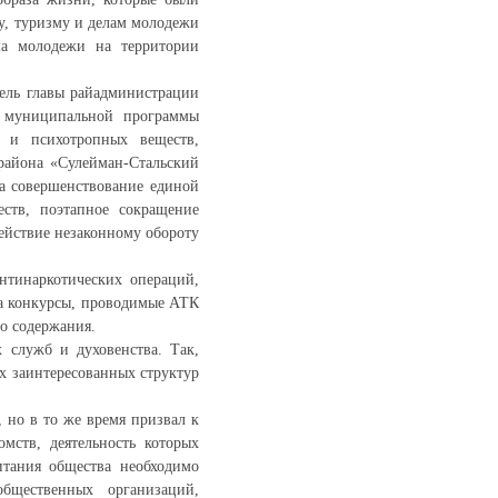
у, туризму и делам молодежи
а молодежи на территории
тель главы райадминистрации
и муниципальной программы
в и психотропных веществ,
района «Сулейман-Стальский
на совершенствование единой
ств, поэтапное сокращение
ействие незаконному обороту
нтинаркотических операций,
на конкурсы, проводимые АТК
го содержания.
 служб и духовенства. Так,
х заинтересованных структур
 но в то же время призвал к
мств, деятельность которых
итания общества необходимо
общественных организаций,