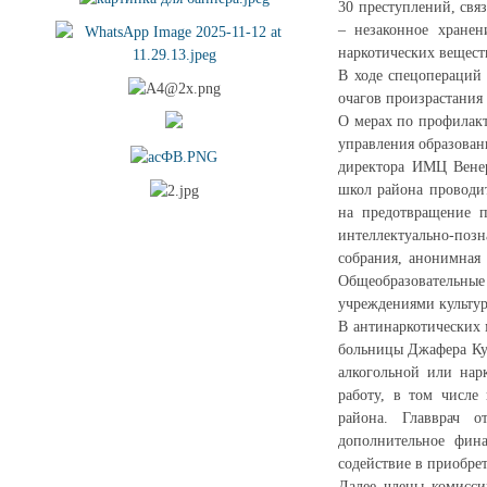
30 преступлений, свя
– незаконное хранен
наркотических вещест
В ходе спецопераций
очагов произрастания
О мерах по профилак
управления образован
директора ИМЦ Венер
школ района проводит
на предотвращение п
интеллектуально-поз
собрания, анонимная 
Общеобразовательны
учреждениями культур
В антинаркотических 
больницы Джафера Кур
алкогольной или нар
работу, в том числе
района. Главврач о
дополнительное фин
содействие в приобре
Далее члены комисси