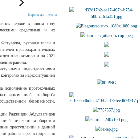
Версия для печати
оялось первое в новом году
ическими средствами и их
 Фатулаева, руководителей и
вителей правоохранительных
ужден план комиссии на 2021
еления района.
уктурными подразделениями
 контролю за наркоситуацией
на исполнение протокольных
а с наркоманией - это борьба
общественной безопасности,
иции Раджидин Абдулвагидов
манией, незаконным оборотом
ение преступлений в данной
ории района зарегистрировано