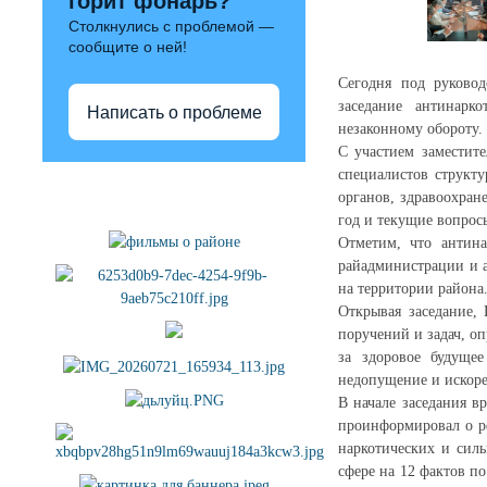
горит фонарь?
Столкнулись с проблемой —
сообщите о ней!
Сегодня под руковод
заседание антинарк
Написать о проблеме
незаконному обороту.
С участием заместит
специалистов структ
Полезные ссылки
органов, здравоохран
год и текущие вопрос
Отметим, что антина
райадминистрации и а
на территории района
Открывая заседание,
поручений и задач, о
за здоровое будущее
недопущение и искоре
В начале заседания 
проинформировал о ре
наркотических и сил
сфере на 12 фактов п