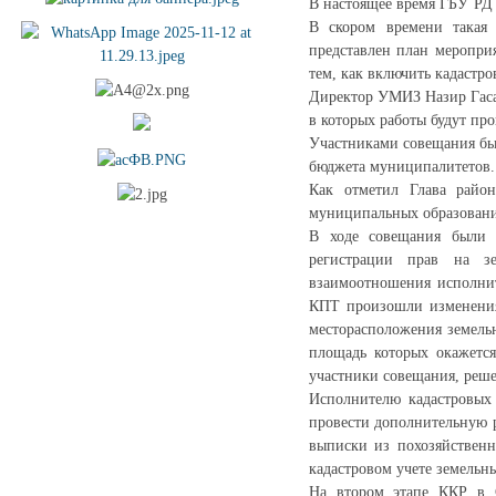
В настоящее время ГБУ РД «
В скором времени такая ж
представлен план мероприя
тем, как включить кадастр
Директор УМИЗ Назир Гасан
в которых работы будут про
Участниками совещания бы
бюджета муниципалитетов.
Как отметил Глава райо
муниципальных образований
В ходе совещания были 
регистрации прав на зе
взаимоотношения исполнит
КПТ произошли изменения,
месторасположения земельн
площадь которых окажетс
участники совещания, реше
Исполнителю кадастровых 
провести дополнительную 
выписки из похозяйствен
кадастровом учете земельны
На втором этапе ККР в С