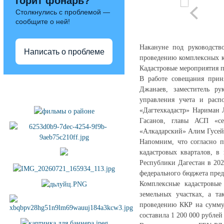
горит фонарь?
Столкнулись с проблемой —
сообщите о ней!
Накануне под руководств
Написать о проблеме
проведению комплексных к
Кадастровые мероприятия п
В работе совещания прин
Полезные ссылки
Джанаев, заместитель ру
управления учета и расп
«Дагтехкадастр» Нариман 
Гасанов, главы АСП «се
«Алкадарский» Алим Гусей
Напомним, что согласно п
кадастровых кварталов, в
Республики Дагестан в 202
федерального бюджета пред
Комплексные кадастровые
земельных участках, а та
проведению ККР на сумму 
составила 1 200 000 рублей