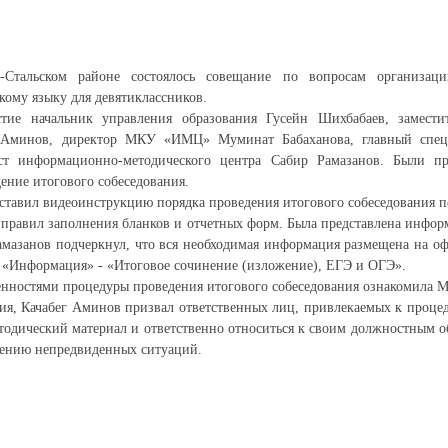
-Стальском районе состоялось совещание по вопросам организац
кому языку для девятиклассников.
ие начальник управления образования Гусейн Шихбабаев, заместит
г Аминов, директор МКУ «ИМЦ» Муминат Бабаханова, главный сп
ст информационно-методического центра Сабир Рамазанов. Были пр
ение итогового собеседования.
ставил видеоинструкцию порядка проведения итогового собеседования по
е правил заполнения бланков и отчетных форм. Была представлена инфор
амазанов подчеркнул, что вся необходимая информация размещена на о
е «Информация» - «Итоговое сочинение (изложение), ЕГЭ и ОГЭ».
енностями процедуры проведения итогового собеседования ознакомила М
я, Качабег Аминов призвал ответственных лиц, привлекаемых к процед
тодический материал и ответственно относиться к своим должностным об
дению непредвиденных ситуаций.