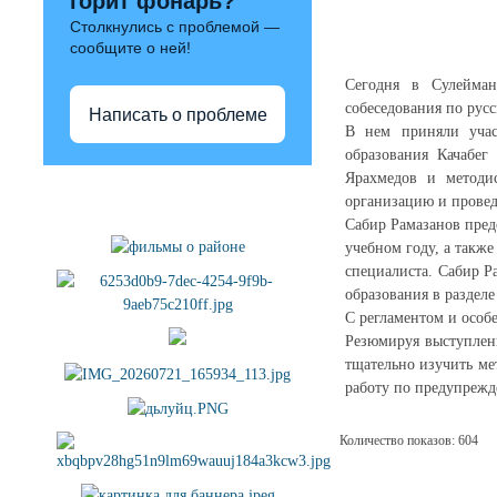
горит фонарь?
Столкнулись с проблемой —
сообщите о ней!
Сегодня в Сулейман
собеседования по русс
Написать о проблеме
В нем приняли участ
образования Качабе
Ярахмедов и методи
Полезные ссылки
организацию и провед
Сабир Рамазанов пред
учебном году, а такж
специалиста. Сабир Р
образования в раздел
С регламентом и особ
Резюмируя выступлени
тщательно изучить ме
работу по предупреж
Количество показов: 604