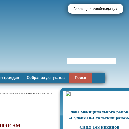
Версия для слабовидящих
я граждан
Собрание депутатов
Поиск
овать взаимодействие посетителей с
Глава муниципального район
«Сулейман-Стальский район
ОПРОСАМ
Саид Темирханов