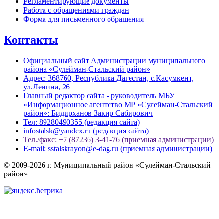
Регламентирующие документы
Работа с обращениями граждан
Форма для письменного обращения
Контакты
Официальный сайт Администрации муниципального
района «Сулейман-Стальский район»
Адрес: 368760, Республика Дагестан, с.Касумкент,
ул.Ленина, 26
Главный редактор сайта - руководитель МБУ
«Информационное агентство МР «Сулейман-Стальский
район»: Бидирханов Закир Сабирович
Тел: 89280490355 (редакция сайта)
infostalsk@yandex.ru (редакция сайта)
Тел./факс: +7 (87236) 3-41-76 (приемная администрации)
E-mail: sstalskrayon@e-dag.ru (приемная администрации)
© 2009-2026 г. Муниципальный район «Сулейман-Стальский
район»