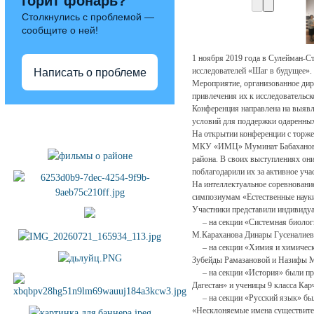
горит фонарь?
Столкнулись с проблемой —
сообщите о ней!
1 ноября 2019 года в Сулейман-С
исследователей «Шаг в будущее».
Написать о проблеме
Мероприятие, организованное ди
привлечения их к исследовательск
Конференция направлена на выявле
Полезные ссылки
условий для поддержки одаренных
На открытии конференции с торже
МКУ «ИМЦ» Муминат Бабаханова,
района. В своих выступлениях они
поблагодарили их за активное уча
На интеллектуальное соревновани
симпозиумам «Естественные науки
Участники представили индивидуа
– на секции «Системная биология
М.Караханова Динары Гусеналиево
– на секции «Химия и химически
Зубейды Рамазановой и Назифы М
– на секции «История» были пр
Дагестан» и ученицы 9 класса К
– на секции «Русский язык» был
«Несклоняемые имена существите