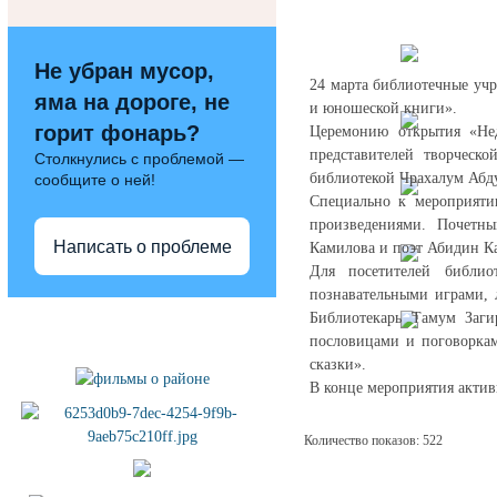
Не убран мусор,
24 марта библиотечные уч
яма на дороге, не
и юношеской книги».
горит фонарь?
Церемонию открытия «Нед
представителей творческ
Столкнулись с проблемой —
библиотекой Чрахалум Абд
сообщите о ней!
Специально к мероприяти
произведениями. Почетны
Написать о проблеме
Камилова и поэт Абидин К
Для посетителей библио
познавательными играми, 
Полезные ссылки
Библиотекарь Тамум Заги
пословицами и поговоркам
сказки».
В конце мероприятия актив
Количество показов: 522