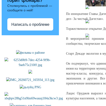
горит фонарь?
Столкнулись с проблемой —
сообщите о ней!
По инициативе Главы Дагес
дел– За чистый Дагестан».
Написать о проблеме
Торжественное открытие Де
В мероприятии приняли 
Полезные ссылки
сообщества, творческие к
Старт Декаде экологии в м
Он подчеркнул, что админ
июня на территории муници
мастер-классы, конкурсы,
экопикник и другие. Все
привлечение внимания к в
Лацис Оруджев выразил н
культуры населения, а так