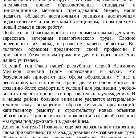
внедряются новые образовательные стандарты и
инновационные методики преподавания. Уверен, наши
педагоги обладают достаточными знаниями, достаточным
педагогическим и творческим потенциалом, чтобы вдохнуть
новый смысл в свою работу.
Особые слова благодарности в этот знаменательный день хочу
адресовать ветеранам педагогического труда. Сложно
переоценить их вклад в развитие нашего общества. Вы
являетесь образцом преданности своей профессии и
призванию, безусловным примером для молодого поколения
наших учителей.
Текущий год Глава нашей республики Сергей Алимович
Меликов объявил Годом образования и науки. Это
безусловный приоритет для сферы образования. У нас в
республике, как и по всей стране, делается очень многое по
созданию более комфортных условий для реализации учебно-
воспитательного процесса в образовательных учреждениях. И
в нашем районе большое внимание уделяется материально-
техническому оснащению образовательных организаций,
капитальному ремонту и строительству новых объектов
образования. Приоритетные направления в сфере образования
мы будем поддерживать и в дальнейшем.
Дорогие учителя! Позвольте еще раз выразить вам искренние
слова признательности за каждодневный самозабвенный труд.
Желаю вам крепкого здоровья, семейного благополучия и