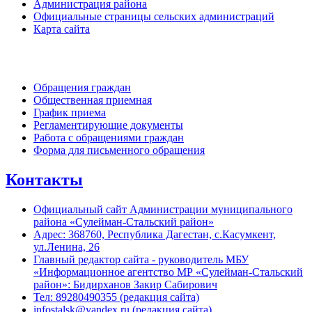
Администрация района
Официальные страницы сельских администраций
Карта сайта
Обратная связь
Обращения граждан
Общественная приемная
График приема
Регламентирующие документы
Работа с обращениями граждан
Форма для письменного обращения
Контакты
Официальный сайт Администрации муниципального
района «Сулейман-Стальский район»
Адрес: 368760, Республика Дагестан, с.Касумкент,
ул.Ленина, 26
Главный редактор сайта - руководитель МБУ
«Информационное агентство МР «Сулейман-Стальский
район»: Бидирханов Закир Сабирович
Тел: 89280490355 (редакция сайта)
infostalsk@yandex.ru (редакция сайта)