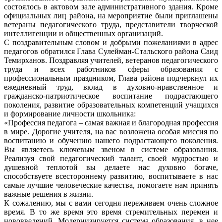
состоялось в актовом зале административного здания. Кроме
официальных лиц района, на мероприятие были приглашены
ветераны педагогического труда, представители творческой
интеллигенции и общественных организаций.
С поздравительным словом и добрыми пожеланиями в адрес
педагогов обратился Глава Сулейман-Стальского района Саид
Темирханов. Поздравляя учителей, ветеранов педагогического
труда и всех работников сферы образования с
профессиональным праздником, Глава района подчеркнул их
ежедневный труд, вклад в духовно-нравственное и
гражданско-патриотическое воспитание подрастающего
поколения, развитие образовательных компетенций учащихся
и формирование личности школьника:
«Профессия педагога – самая важная и благородная профессия
в мире. Дорогие учителя, на вас возложена особая миссия по
воспитанию и обучению нашего подрастающего поколения.
Вы являетесь ключевым звеном в системе образования.
Реализуя свой педагогический талант, своей мудростью и
душевной теплотой вы делаете нас духовно богаче,
способствуете всестороннему развитию, воспитываете в нас
самые лучшие человеческие качества, помогаете нам принять
важные решения в жизни.
К сожалению, мы с вами сегодня переживаем очень сложное
время. В то же время это время стремительных перемен и
нововведений. Модернизируется система образования, в нее