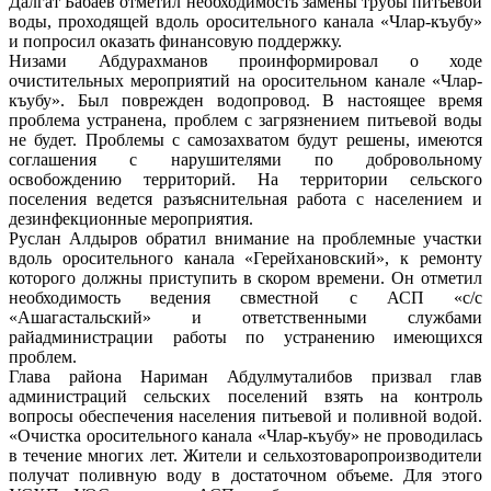
Далгат Бабаев отметил необходимость замены трубы питьевой
воды, проходящей вдоль оросительного канала «Члар-къубу»
и попросил оказать финансовую поддержку.
Низами Абдурахманов проинформировал о ходе
очистительных мероприятий на оросительном канале «Члар-
къубу». Был поврежден водопровод. В настоящее время
проблема устранена, проблем с загрязнением питьевой воды
не будет. Проблемы с самозахватом будут решены, имеются
соглашения с нарушителями по добровольному
освобождению территорий. На территории сельского
поселения ведется разъяснительная работа с населением и
дезинфекционные мероприятия.
Руслан Алдыров обратил внимание на проблемные участки
вдоль оросительного канала «Герейхановский», к ремонту
которого должны приступить в скором времени. Он отметил
необходимость ведения свместной с АСП «с/с
«Ашагастальский» и ответственными службами
райадминистрации работы по устранению имеющихся
проблем.
Глава района Нариман Абдулмуталибов призвал глав
администраций сельских поселений взять на контроль
вопросы обеспечения населения питьевой и поливной водой.
«Очистка оросительного канала «Члар-къубу» не проводилась
в течение многих лет. Жители и сельхозтоваропроизводители
получат поливную воду в достаточном объеме. Для этого