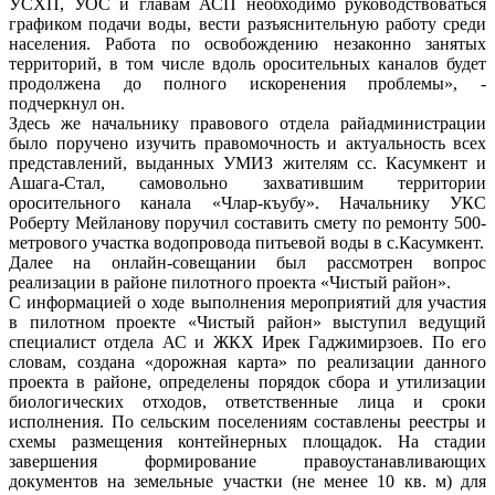
УСХП, УОС и главам АСП необходимо руководствоваться
графиком подачи воды, вести разъяснительную работу среди
населения. Работа по освобождению незаконно занятых
территорий, в том числе вдоль оросительных каналов будет
продолжена до полного искоренения проблемы», -
подчеркнул он.
Здесь же начальнику правового отдела райадминистрации
было поручено изучить правомочность и актуальность всех
представлений, выданных УМИЗ жителям сс. Касумкент и
Ашага-Стал, самовольно захватившим территории
оросительного канала «Члар-къубу». Начальнику УКС
Роберту Мейланову поручил составить смету по ремонту 500-
метрового участка водопровода питьевой воды в с.Касумкент.
Далее на онлайн-совещании был рассмотрен вопрос
реализации в районе пилотного проекта «Чистый район».
С информацией о ходе выполнения мероприятий для участия
в пилотном проекте «Чистый район» выступил ведущий
специалист отдела АС и ЖКХ Ирек Гаджимирзоев. По его
словам, создана «дорожная карта» по реализации данного
проекта в районе, определены порядок сбора и утилизации
биологических отходов, ответственные лица и сроки
исполнения. По сельским поселениям составлены реестры и
схемы размещения контейнерных площадок. На стадии
завершения формирование правоустанавливающих
документов на земельные участки (не менее 10 кв. м) для