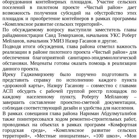
оборудования контейнерных площадок. Участие сельских
поселений в пилотном проекте «Чистый район» дает
возможность получения субсидий на обустройство этих
площадок и приобретение контейнеров в рамках программы
«Комплексное развитие сельских территорий».
По обсуждаемому вопросу выступили заместитель главы
райадминистрации Саид Темирханов, начальник УКС Роберт
Мейланов, начальник УМИЗ Назир Гасанов и другие.
Подводя итоги обсуждения, глава района отметил важность
реализации в районе пилотного проекта «Чистый район» для
обеспечения благоприятной санитарно-эпидемиологической
обстановки. Меценаты готовы оказать помощь в реализации
данного проекта.
Иреку Гаджимирзоеву было поручено подготовить и
представить справку по исполнению каждого пункта
«дорожной карты», Назиру Гасанову – совместно с главами
АСП обсудить с рабочей группой реестр площадок по
каждому населенному пункту, Роберту Мейланову –
завершить составление проектно-сметной документации,
соблюдая соответствующий дизайн и удобства для населения.
В рамках совещания глава района Нариман Абдулмуталибов
также поинтересовался ходом ремонтно-строительных работ,
проводимых на объектах в рамках программ «Комфортная
городская среда», «Комплексное развитие сельских
территорий», «Местные инициативы», «100 школ», «Мои