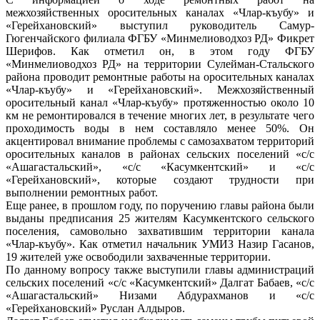
межхозяйственных оросительных каналах «Члар-къубу» и
«Герейхановский» выступил руководитель Самур-
Гюгенчайского филиала ФГБУ «Минмелиоводхоз РД» Фикрет
Шерифов. Как отметил он, в этом году ФГБУ
«Минмелиоводхоз РД» на территории Сулейман-Стальского
района проводит ремонтные работы на оросительных каналах
«Члар-къубу» и «Герейхановский». Межхозяйственный
оросительный канал «Члар-къубу» протяженностью около 10
км не ремонтировался в течение многих лет, в результате чего
проходимость воды в нем составляло менее 50%. Он
акцентировал внимание проблемы с самозахватом территорий
оросительных каналов в районах сельских поселений «с/с
«Ашагастальский», «с/с «Касумкентский» и «с/с
«Герейхановский», которые создают трудности при
выполнении ремонтных работ.
Еще ранее, в прошлом году, по поручению главы района были
выданы предписания 25 жителям Касумкентского сельского
поселения, самовольно захватившим территории канала
«Члар-къубу». Как отметил начальник УМИЗ Назир Гасанов,
19 жителей уже освободили захваченные территории.
По данному вопросу также выступили главы администраций
сельских поселений «с/с «Касумкентский» Далгат Бабаев, «с/с
«Ашагастальский» Низами Абдурахманов и «с/с
«Герейхановский» Руслан Алдыров.