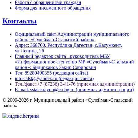
Работа с обращениями граждан
Форма для письменного обращения
Контакты
Официальный сайт Администрации муниципального
района «Сулейман-Стальский район»
Адрес: 368760, Республика Дагестан, с.Касумкент,
ул.Ленина, 26
Главный редактор сайта - руководитель МБУ
«Информационное агентство МР «Сулейман-Стальский
район»: Бидирханов Закир Сабирович
Тел: 89280490355 (редакция сайта)
infostalsk@yandex.ru (редакция сайта)
Тел./факс: +7 (87236) 3-41-76 (приемная администрации)
E-mail: sstalskrayon@e-dag.ru (приемная администрации)
© 2009-2026 г. Муниципальный район «Сулейман-Стальский
район»