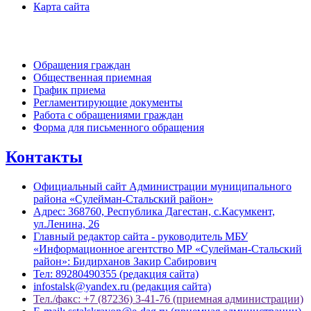
Карта сайта
Обратная связь
Обращения граждан
Общественная приемная
График приема
Регламентирующие документы
Работа с обращениями граждан
Форма для письменного обращения
Контакты
Официальный сайт Администрации муниципального
района «Сулейман-Стальский район»
Адрес: 368760, Республика Дагестан, с.Касумкент,
ул.Ленина, 26
Главный редактор сайта - руководитель МБУ
«Информационное агентство МР «Сулейман-Стальский
район»: Бидирханов Закир Сабирович
Тел: 89280490355 (редакция сайта)
infostalsk@yandex.ru (редакция сайта)
Тел./факс: +7 (87236) 3-41-76 (приемная администрации)