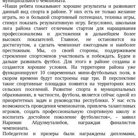
муниципального чемпионата.
«Наши ребята показывают хорошие результаты и развивают
данный вид спорта в районе. У них есть не только желание
играть, но и большой спортивный потенциал, техника игры,
стимул показать результативную игру. Безусловно, школьная
лига района станет отличным стартом для наращивания
профессионализма и достижения в дальнейшем более
высоких показателей. Главное, не остановится на
достигнутом, а сделать чемпионат ежегодным и наиболее
престижным. Мы, со своей стороны, поддерживаем
стремление спортсменов участвовать и побеждать. Будем и
дальше развивать футбол. Для этого в районе созданы и
создаются хорошие условия. На территории района уже
функционируют 10 современных мини-футбольных поля, в
скором времени будут построены еще три. В перспективе
такие спортивные площадки появятся на территориях всех
сельских поселений. Развитие спорта в муниципальных
образованиях, в частности, футбола, является сейчас одной из
приоритетных задач и руководства республики. У нас есть
возможность проведения чемпионатов, привлечь талантливых
игроков, создать профессиональную спортивную школу и
воспитать достойное поколение футболистов», - заявил
Нариман Абдулмуталибов, награждая финалистов
чемпионата.
Победители и призеры были награждены дипломами,