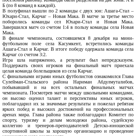
Б (по 8 команд в каждой).
В полуфинал вышли по 2 команды с двух зон: Ашага-Cтал –
Юхари-Cтал, Карчаг – Новая Мака. В матче за третье место
поборолись команды сел Юхари-Стал и Новая Мака.
Завершился матч со счетом 1:4 в пользу команды села Новая
Мака.
В финале чемпионата, состоявшемся 8 декабря на мини-
футбольном поле села Касумкент, встретились команды
Ашага-Cтал и Карчаг. В итоге победу одержала команда села
Карчаг со счетом 3:2.
Игра шла напряженно, а результат был непредсказуем.
Поддержать своих игроков на финальный матч приехала
целая команда болельщиков из села Карчаг.
С финальными играми юных футболистов ознакомился Глава
Сулейман-Стальского района Нариман Абдулмуталибов,
побывавший и на всех остальных финальных матчах
чемпионата. Посмотрев матчи между школьными командами,
он высоко оценил талант и перспективы юных игроков,
поблагодарил их за значимые результаты и пожелал ребятам
ярких побед и высоких достижений на профессиональных
аренах мира. Глава района также поблагодарил Комитет по
спорту, туризму и делам молодежи района, судейскую
коллегию и тренеров-преподавателей Детско-юношеской
спортивной школы за хорошую организацию и проведение