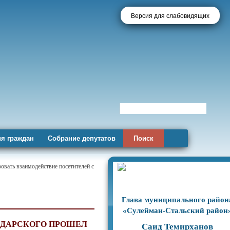
Версия для слабовидящих
я граждан
Собрание депутатов
Поиск
овать взаимодействие посетителей с
Глава муниципального район
«Сулейман-Стальский район
АДАРСКОГО ПРОШЕЛ
Саид Темирханов