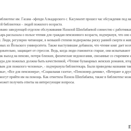
иблиотеке им. Гасана -эфенди Алкадарского с. Касумкент прошел час обсуждения под н
ей библиотеки – людей пожилого возраста.
овано заведующей отделом обслуживания Назилой Шихбабаевой совместно с работни
арь рассказала о пользе чтения для граждан пенсионного возраста, подчеркнув, что он
. Люди, регулярно читающие, в меньшей степени подвержены риску ранней смерти и жи
ных из Йельского университета. Также выступившие добавили, что чтение книг дает воз
овательно, защищает от стрессов. Ведь, когда люди становятся старше, они испытываю
как выход на пенсию, потеря близких, физические недомогания, связанные со старением и
тура для пожилых должна быть качественной, «Чтение бульварных женских романов, вт
ным для пожилого человека», - подчеркнула библиотекарь. Были приведены названия так
а», «Все для пенсионера», «Социальная газета», «Пенсионер-дачник», «Ветеран» и дру
 могут прийти им на помощь. Как отметила Назила Шихбабаева, также в библиотеке мо
оможет получить ответы на интересующие вопросы.
П