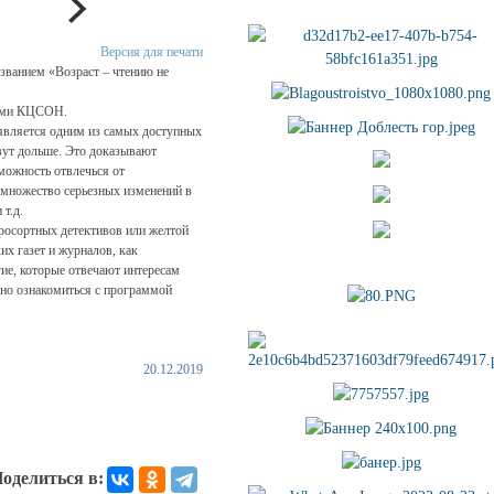
Версия для печати
азванием «Возраст – чтению не
ками КЦСОН.
о является одним из самых доступных
вут дольше. Это доказывают
можность отвлечься от
т множество серьезных изменений в
 т.д.
оросортных детективов или желтой
их газет и журналов, как
гие, которые отвечают интересам
жно ознакомиться с программой
20.12.2019
оделиться в: