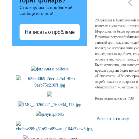
горит фонарь?
Столкнулись с проблемой —
сообщите о ней!
20 декабря в Центральной б
помеха» с участием читател
Мероприятие было организ
Написать о проблеме
В рамках встречи библиотек
занятий для пожилых людей
последние исследования уче
Полезные ссылки
повседневных проблем, след
жизни, в частности, таких, 
Было отмечено, что литера
прессы вряд ли будет полез
«Пенсионер», «Пенсионерочк
людей пожилого возраста и
«Консультант+», которая п
Количество показов: 738
Возврат к списку