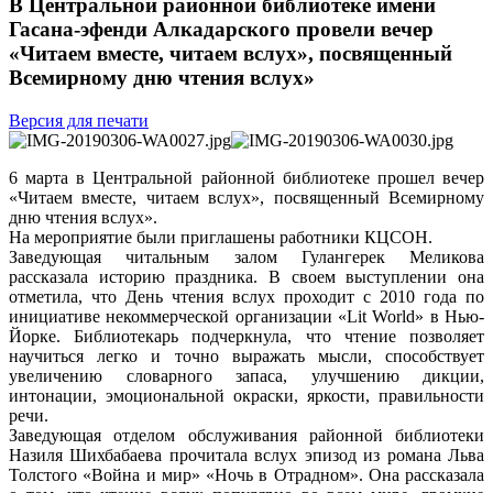
В Центральной районной библиотеке имени
Гасана-эфенди Алкадарского провели вечер
«Читаем вместе, читаем вслух», посвященный
Всемирному дню чтения вслух»
Версия для печати
6 марта в Центральной районной библиотеке прошел вечер
«Читаем вместе, читаем вслух», посвященный Всемирному
дню чтения вслух».
На мероприятие были приглашены работники КЦСОН.
Заведующая читальным залом Гулангерек Меликова
рассказала историю праздника. В своем выступлении она
отметила, что День чтения вслух проходит с 2010 года по
инициативе некоммерческой организации «Lit World» в Нью-
Йорке. Библиотекарь подчеркнула, что чтение позволяет
научиться легко и точно выражать мысли, способствует
увеличению словарного запаса, улучшению дикции,
интонации, эмоциональной окраски, яркости, правильности
речи.
Заведующая отделом обслуживания районной библиотеки
Назиля Шихбабаева прочитала вслух эпизод из романа Льва
Толстого «Война и мир» «Ночь в Отрадном». Она рассказала