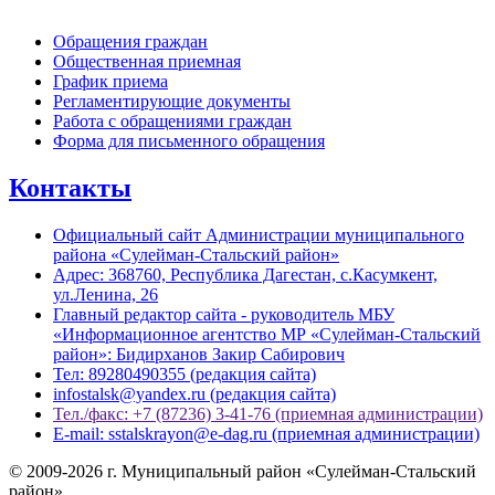
Обращения граждан
Общественная приемная
График приема
Регламентирующие документы
Работа с обращениями граждан
Форма для письменного обращения
Контакты
Официальный сайт Администрации муниципального
района «Сулейман-Стальский район»
Адрес: 368760, Республика Дагестан, с.Касумкент,
ул.Ленина, 26
Главный редактор сайта - руководитель МБУ
«Информационное агентство МР «Сулейман-Стальский
район»: Бидирханов Закир Сабирович
Тел: 89280490355 (редакция сайта)
infostalsk@yandex.ru (редакция сайта)
Тел./факс: +7 (87236) 3-41-76 (приемная администрации)
E-mail: sstalskrayon@e-dag.ru (приемная администрации)
© 2009-2026 г. Муниципальный район «Сулейман-Стальский
район»