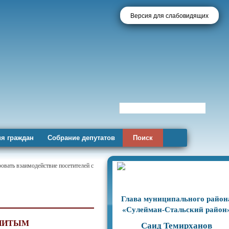
Версия для слабовидящих
я граждан
Собрание депутатов
Поиск
овать взаимодействие посетителей с
Глава муниципального район
«Сулейман-Стальский район
ЕНИТЫМ
Саид Темирханов