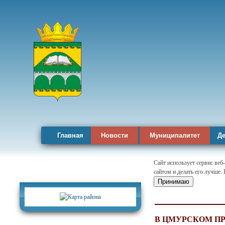
Главная
Новости
Муниципалитет
Де
Сайт использует сервис веб
сайтом и делать его лучше.
Карта района
Принимаю
В ЦМУРСКОМ П