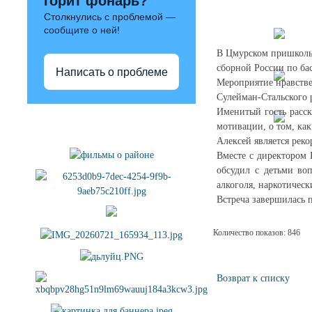
горит фонарь?
Столкнулись с проблемой —
сообщите о ней!
В Цмурском пришкольн
сборной России по б
Написать о проблеме
Мероприятие нравстве
Сулейман-Стальского 
Именитый гость расск
Полезные ссылки
мотивации, о том, как
Алексей является реко
Вместе с директором
обсудил с детьми во
алкоголя, наркотичес
Встреча завершилась 
Количество показов: 846
Возврат к списку