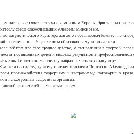
ом лагере состоялась встреча с чемпионом Европы, бронзовым призеро
аскетболу среди слабослышащих Алексеем Мироновым.
нно-патриотического характера для детей организовал Комитет по спорт
района совместно с Управлением образования муниципалитета.
азал ребятам про свое трудное детство, о становлении в спорте и перв
 достиг поставленных целей и высоких результатов в профессиональном 
рдсменом Гиннеса по количеству набранных очков за одну игру.
 Комитета по спорту, туризму и делам молодежи Чингизом Абдулмеджи
просы противодействия терроризму и экстремизму, поговорил о вреде
ких и психотропных веществ на организм.
памятной фотосессией с именитым гостем.