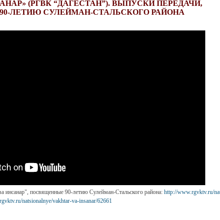
АНАР» (РГВК “ДАГЕСТАН”). ВЫПУСКИ ПЕРЕДАЧИ,
90-ЛЕТИЮ СУЛЕЙМАН-СТАЛЬСКОГО РАЙОНА
ва инсанар", посвященные 90-летию Сулейман-Стальского района:
http://www.rgvktv.ru/na
rgvktv.ru/natsionalnye/vakhtar-va-insanar/62661