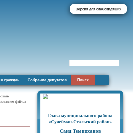
Версия для слабовидящих
я граждан
Собрание депутатов
Поиск
ровать
льзованием файлов
Глава муниципального района
«Сулейман-Стальский район»
Саид Темирханов