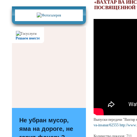
Фотогалерея
«ВАХТАР ВА ИНС
ПОСВЯЩЕННОЙ 
Решаем вместе
Не убран мусор,
Выпуски передачи "Вахтар 
va-insanar/62555
http://www.
яма на дороге, не
Количество показов: 711