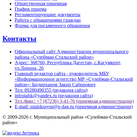
Общественная приемная
График приема
Регламентирующие документы
Работа с обращениями граждан
Форма для письменного обращения
Контакты
Официальный сайт Администрации муниципального
района «Сулейман-Стальский район»
Адрес: 368760, Республика Дагестан, с.Касумкент,
ул.Ленина, 26
Главный редактор сайта - руководитель МБУ
«Информационное агентство МР «Сулейман-Стальский
район»: Бидирханов Закир Сабирович
Тел: 89280490355 (редакция сайта)
infostalsk@yandex.ru (редакция сайта)
Тел./факс: +7 (87236) 3-41-76 (приемная администрации)
E-mail: sstalskrayon@e-dag.ru (приемная администрации)
© 2009-2026 г. Муниципальный район «Сулейман-Стальский
район»