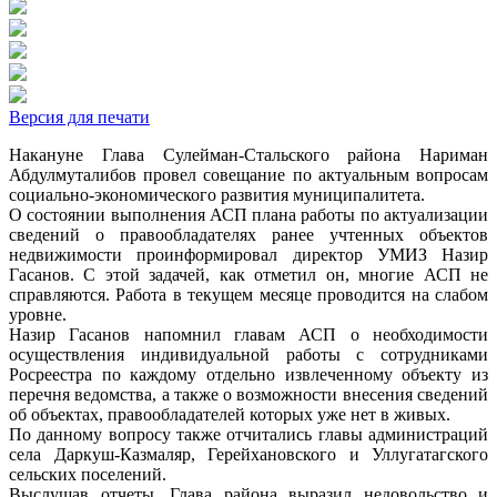
Версия для печати
Накануне Глава Сулейман-Стальского района Нариман
Абдулмуталибов провел совещание по актуальным вопросам
социально-экономического развития муниципалитета.
О состоянии выполнения АСП плана работы по актуализации
сведений о правообладателях ранее учтенных объектов
недвижимости проинформировал директор УМИЗ Назир
Гасанов. С этой задачей, как отметил он, многие АСП не
справляются. Работа в текущем месяце проводится на слабом
уровне.
Назир Гасанов напомнил главам АСП о необходимости
осуществления индивидуальной работы с сотрудниками
Росреестра по каждому отдельно извлеченному объекту из
перечня ведомства, а также о возможности внесения сведений
об объектах, правообладателей которых уже нет в живых.
По данному вопросу также отчитались главы администраций
села Даркуш-Казмаляр, Герейхановского и Уллугатагского
сельских поселений.
Выслушав отчеты, Глава района выразил недовольство и