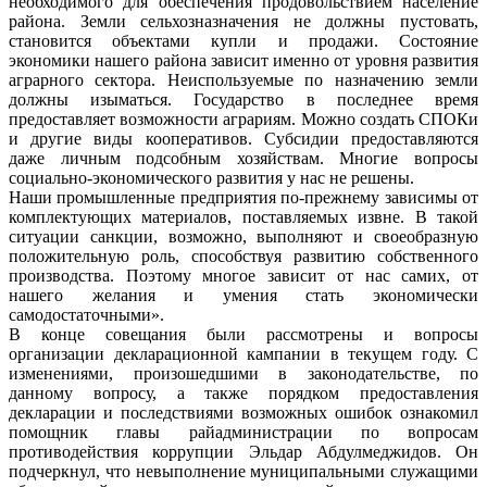
необходимого для обеспечения продовольствием население
района. Земли сельхозназначения не должны пустовать,
становится объектами купли и продажи. Состояние
экономики нашего района зависит именно от уровня развития
аграрного сектора. Неиспользуемые по назначению земли
должны изыматься. Государство в последнее время
предоставляет возможности аграриям. Можно создать СПОКи
и другие виды кооперативов. Субсидии предоставляются
даже личным подсобным хозяйствам. Многие вопросы
социально-экономического развития у нас не решены.
Наши промышленные предприятия по-прежнему зависимы от
комплектующих материалов, поставляемых извне. В такой
ситуации санкции, возможно, выполняют и своеобразную
положительную роль, способствуя развитию собственного
производства. Поэтому многое зависит от нас самих, от
нашего желания и умения стать экономически
самодостаточными».
В конце совещания были рассмотрены и вопросы
организации декларационной кампании в текущем году. С
изменениями, произошедшими в законодательстве, по
данному вопросу, а также порядком предоставления
декларации и последствиями возможных ошибок ознакомил
помощник главы райадминистрации по вопросам
противодействия коррупции Эльдар Абдулмеджидов. Он
подчеркнул, что невыполнение муниципальными служащими