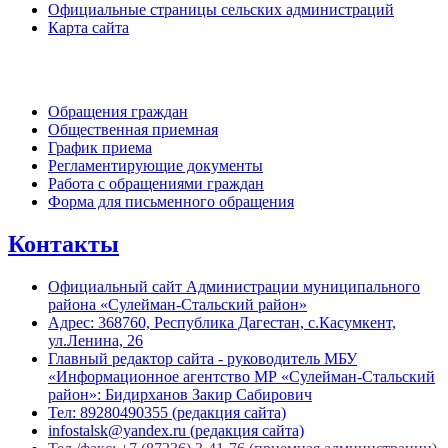
Официальные страницы сельских администраций
Карта сайта
Обратная связь
Обращения граждан
Общественная приемная
График приема
Регламентирующие документы
Работа с обращениями граждан
Форма для письменного обращения
Контакты
Официальный сайт Администрации муниципального
района «Сулейман-Стальский район»
Адрес: 368760, Республика Дагестан, с.Касумкент,
ул.Ленина, 26
Главный редактор сайта - руководитель МБУ
«Информационное агентство МР «Сулейман-Стальский
район»: Бидирханов Закир Сабирович
Тел: 89280490355 (редакция сайта)
infostalsk@yandex.ru (редакция сайта)