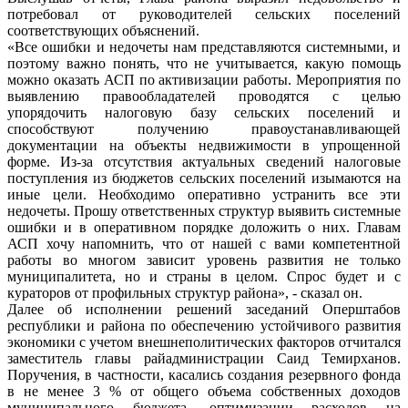
потребовал от руководителей сельских поселений
соответствующих объяснений.
«Все ошибки и недочеты нам представляются системными, и
поэтому важно понять, что не учитывается, какую помощь
можно оказать АСП по активизации работы. Мероприятия по
выявлению правообладателей проводятся с целью
упорядочить налоговую базу сельских поселений и
способствуют получению правоустанавливающей
документации на объекты недвижимости в упрощенной
форме. Из-за отсутствия актуальных сведений налоговые
поступления из бюджетов сельских поселений изымаются на
иные цели. Необходимо оперативно устранить все эти
недочеты. Прошу ответственных структур выявить системные
ошибки и в оперативном порядке доложить о них. Главам
АСП хочу напомнить, что от нашей с вами компетентной
работы во многом зависит уровень развития не только
муниципалитета, но и страны в целом. Спрос будет и с
кураторов от профильных структур района», - сказал он.
Далее об исполнении решений заседаний Оперштабов
республики и района по обеспечению устойчивого развития
экономики с учетом внешнеполитических факторов отчитался
заместитель главы райадминистрации Саид Темирханов.
Поручения, в частности, касались создания резервного фонда
в не менее 3 % от общего объема собственных доходов
муниципального бюджета, оптимизации расходов на