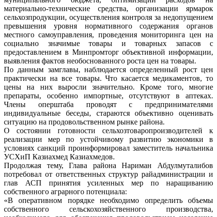
материально-технические средства, организации ярмарок
сельхозпродукции, осуществления контроля за недопущением
превышения уровня нормативного содержания органов
местного самоуправления, проведения мониторинга цен на
социально значимые товары и товарных запасов с
предоставлением в Минпромторг объективной информации,
выявления фактов необоснованного роста цен на товары.
По данным замглавы, наблюдается определенный рост цен
практически на все товары. Что касается медикаментов, то
цены на них выросли значительно. Кроме того, многие
препараты, особенно импортные, отсутствуют в аптеках.
Члены оперштаба проводят с предпринимателями
индивидуальные беседы, стараются объективно оценивать
ситуацию на продовольственном рынке района.
О состоянии готовности сельхозтоваропроизводителей к
реализации мер по устойчивому развитию экономики в
условиях санкций проинформировал заместитель начальника
УСХиП Казиахмед Казиахмедов.
Продолжая тему, Глава района Нариман Абдулмуталибов
потребовал от ответственных структур райадминистрации и
глав АСП принятия усиленных мер по наращиванию
собственного аграрного потенциала:
«В оперативном порядке необходимо определить объемы
собственного сельскохозяйственного производства,