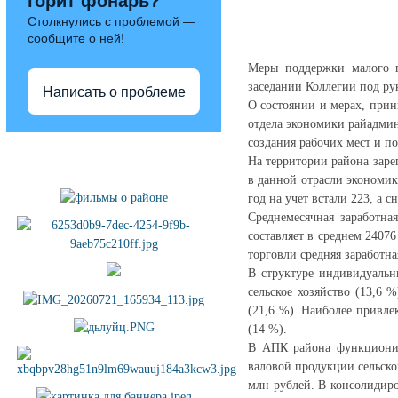
горит фонарь?
Столкнулись с проблемой —
сообщите о ней!
Меры поддержки малого п
заседании Коллегии под ру
Написать о проблеме
О состоянии и мерах, при
отдела экономики райадмин
создания рабочих мест и 
Полезные ссылки
На территории района заре
в данной отрасли экономики
год на учет встали 223, а 
Среднемесячная заработна
составляет в среднем 24076
торговли средняя заработна
В структуре индивидуальн
сельское хозяйство (13,6 
(21,6 %). Наиболее привле
(14 %).
В АПК района функционир
валовой продукции сельског
млн рублей. В консолидир