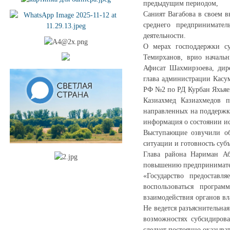
предыдущим периодом,
Саният Вагабова в своем 
среднего предпринимател
деятельности.
О мерах господдержки су
Темирханов, врио началь
Афисат Шахмирзоева, дир
глава администрации Касу
РФ №2 по РД Курбан Яхьяе
Казиахмед Казиахмедов п
направленных на поддержк
информация о состоянии ис
Выступающие озвучили об
ситуации и готовность суб
Глава района Нариман Аб
повышению предпринимател
«Государство предоставл
воспользоваться програм
взаимодействия органов вл
Не ведется разъяснительна
возможностях субсидирова
следует постоянно оказыва