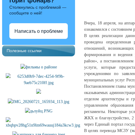
горит фонарь?
Столкнулись с проблемой —
сообщите о ней!
Вчера, 18 апреля, на апп
ознакомился с состоянием 
Написать о проблеме
В целях реализации данн
проведена определенная
отношений, возникающих 
Полезные ссылки
формирования и ведения 
район», а постановлением
услуги, которые предос
учреждениями по заявле
муниципальных услуг Респ
Постановлением главы мун
оказываемых администраци
отделом архитектуры и гр
управлением образования
регламенты. Некоторые ус
ЖКХ и благоустройство, 2
через Единый портал госуд
В целях перевода МСЗУ (м