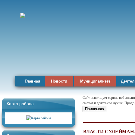
Главная
Новости
Муниципалитет
Деятел
Сайт использует сервис веб-анал
сайтом и делать его лучше. Продо
Карта района
Принимаю
ВЛАСТИ СУЛЕЙМАН