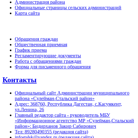
Администрация района
Официальные страницы сельских администраций
Карта сайта
Обратная связь
Обращения граждан
Общественная приемная
График приема
Регламентирующие документы
Работа с обращениями граждан
Форма для письменного обращения
Контакты
Официальный сайт Администрации муниципального
района «Сулейман-Стальский район»
Адрес: 368760, Республика Дагестан, с.Касумкент,
ул.Ленина, 26
Главный редактор сайта - руководитель МБУ
«Информационное агентство МР «Сулейман-Стальский
район»: Бидирханов Закир Сабирович
Тел: 89280490355 (редакция сайта)
infostalsk@yandex.ru (редакция сайта)