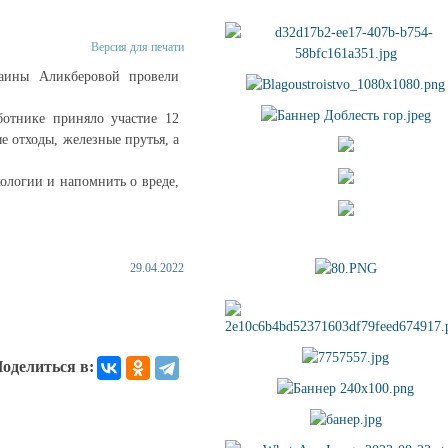
Версия для печати
Маины Аликберовой провели
ботнике приняло участие 12
е отходы, железные прутья, а
ологии и напомнить о вреде,
29.04.2022
оделиться в: