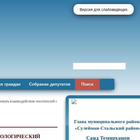
Версия для слабовидящих
я граждан
Собрание депутатов
Поиск
овать взаимодействие посетителей с
Глава муниципального район
«Сулейман-Стальский район
КОЛОГИЧЕСКИЙ
Саид Темирханов