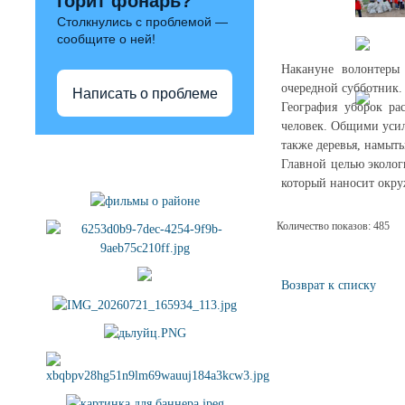
горит фонарь?
Столкнулись с проблемой —
сообщите о ней!
Накануне волонтеры
очередной субботник.
Написать о проблеме
География уборок ра
человек. Общими усил
также деревья, намыт
Полезные ссылки
Главной целью эколог
который наносит окру
Количество показов: 485
Возврат к списку