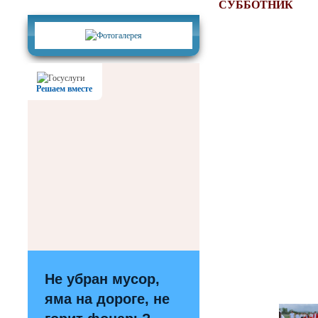
Фотогалерея
СУББОТНИК
Решаем вместе
Не убран мусор,
яма на дороге, не