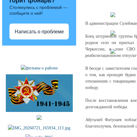
горит фонарь?
Столкнулись с проблемой —
сообщите о ней!
В администрации Сулейман-
Написать о проблеме
Боец штурмовой группы бр
родное село он приехал
Черкессии, в зоне СВО 
Полезные ссылки
реабилитационном отпуске
В беседе с заместителем г
о том, как проходят будн
отношениях с товарищами 
победу.
После восстановления во
долгожданной победы.
Абуталиб Фатулаев побла
благополучия, безопасной 