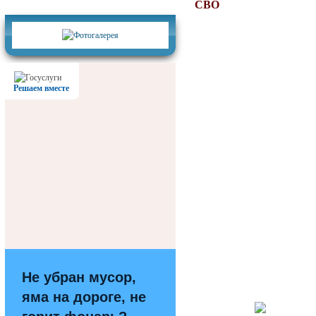
Фотогалерея
СВО
Решаем вместе
Не убран мусор,
яма на дороге, не