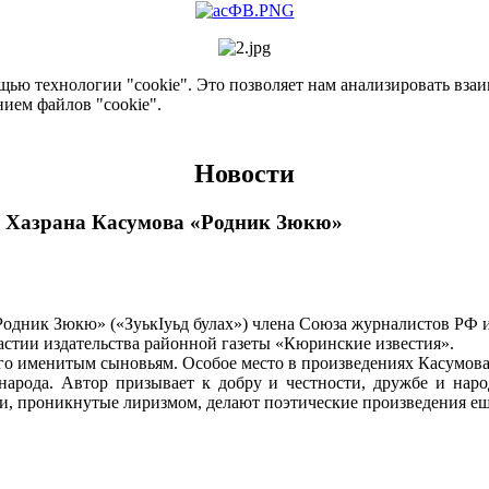
ью технологии "cookie". Это позволяет нам анализировать взаим
нием файлов "cookie".
Новости
й Хазрана Касумова «Родник Зюкю»
одник Зюкю» («ЗуькIуьд булах») члена Союза журналистов РФ и
стии издательства районной газеты «Кюринские известия».
его именитым сыновьям. Особое место в произведениях Касумова
 народа. Автор призывает к добру и честности, дружбе и на
и, проникнутые лиризмом, делают поэтические произведения ещ