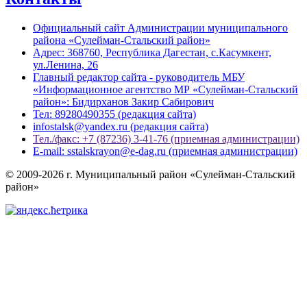
Официальный сайт Администрации муниципального
района «Сулейман-Стальский район»
Адрес: 368760, Республика Дагестан, с.Касумкент,
ул.Ленина, 26
Главный редактор сайта - руководитель МБУ
«Информационное агентство МР «Сулейман-Стальский
район»: Бидирханов Закир Сабирович
Тел: 89280490355 (редакция сайта)
infostalsk@yandex.ru (редакция сайта)
Тел./факс: +7 (87236) 3-41-76 (приемная администрации)
E-mail: sstalskrayon@e-dag.ru (приемная администрации)
© 2009-2026 г. Муниципальный район «Сулейман-Стальский
район»