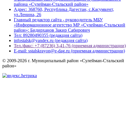
района «Сулейман-Стальский район»
Адрес: 368760, Республика Дагестан, с.Касумкент,
ул.Ленина, 26
Главный редактор сайта - руководитель МБУ
«Информационное агентство МР «Сулейман-Стальский
район»: Бидирханов Закир Сабирович
Тел: 89280490355 (редакция сайта)
infostalsk@yandex.ru (редакция сайта)
Тел./факс: +7 (87236) 3-41-76 (приемная администрации)
E-mail: sstalskrayon@e-dag.ru (приемная администрации)
© 2009-2026 г. Муниципальный район «Сулейман-Стальский
район»