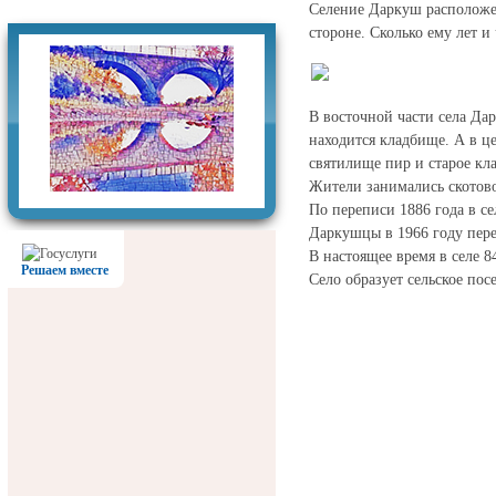
Фотогалерея
Селение Даркуш расположен
стороне. Сколько ему лет и 
В восточной части села Да
находится кладбище. А в ц
святилище пир и старое кл
Жители занимались скотово
По переписи 1886 года в с
Даркушцы в 1966 году пере
В настоящее время в селе 8
Решаем вместе
Село образует сельское по