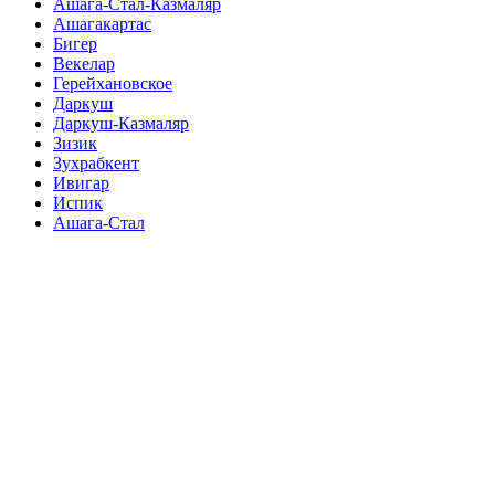
Ашага-Стал-Казмаляр
Ашагакартас
Бигер
Векелар
Герейхановское
Даркуш
Даркуш-Казмаляр
Зизик
Зухрабкент
Ивигар
Испик
Ашага-Стал