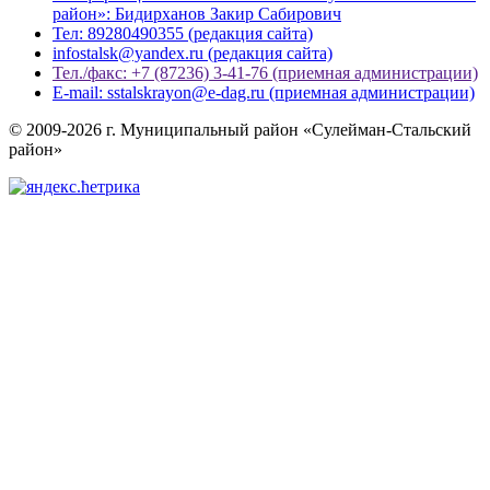
район»: Бидирханов Закир Сабирович
Тел: 89280490355 (редакция сайта)
infostalsk@yandex.ru (редакция сайта)
Тел./факс: +7 (87236) 3-41-76 (приемная администрации)
E-mail: sstalskrayon@e-dag.ru (приемная администрации)
© 2009-2026 г. Муниципальный район «Сулейман-Стальский
район»