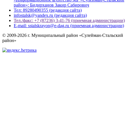
район»: Бидирханов Закир Сабирович
Тел: 89280490355 (редакция сайта)
infostalsk@yandex.ru (редакция сайта)
Тел./факс: +7 (87236) 3-41-76 (приемная администрации)
E-mail: sstalskrayon@e-dag.ru (приемная администрации)
© 2009-2026 г. Муниципальный район «Сулейман-Стальский
район»