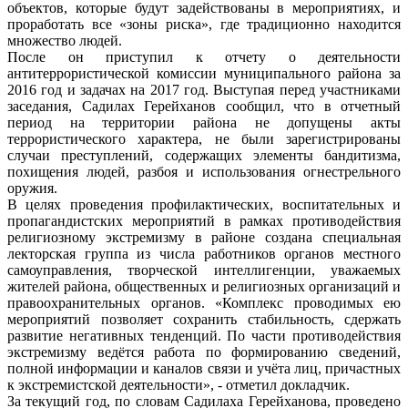
объектов, которые будут задействованы в мероприятиях, и
проработать все «зоны риска», где традиционно находится
множество людей.
После он приступил к отчету о деятельности
антитеррористической комиссии муниципального района за
2016 год и задачах на 2017 год. Выступая перед участниками
заседания, Садилах Герейханов сообщил, что в отчетный
период на территории района не допущены акты
террористического характера, не были зарегистрированы
случаи преступлений, содержащих элементы бандитизма,
похищения людей, разбоя и использования огнестрельного
оружия.
В целях проведения профилактических, воспитательных и
пропагандистских мероприятий в рамках противодействия
религиозному экстремизму в районе создана специальная
лекторская группа из числа работников органов местного
самоуправления, творческой интеллигенции, уважаемых
жителей района, общественных и религиозных организаций и
правоохранительных органов. «Комплекс проводимых ею
мероприятий позволяет сохранить стабильность, сдержать
развитие негативных тенденций. По части противодействия
экстремизму ведётся работа по формированию сведений,
полной информации и каналов связи и учёта лиц, причастных
к экстремистской деятельности», - отметил докладчик.
За текущий год, по словам Садилаха Герейханова, проведено