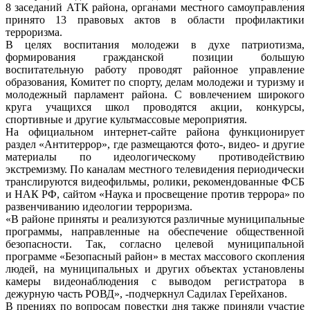
8 заседаний АТК района, органами местного самоуправления
принято 13 правовых актов в области профилактики
терроризма.
В целях воспитания молодежи в духе патриотизма,
формирования гражданской позиции большую
воспитательную работу проводят районное управление
образования, Комитет по спорту, делам молодежи и туризму и
молодежный парламент района. С вовлечением широкого
круга учащихся школ проводятся акции, конкурсы,
спортивные и другие культмассовые мероприятия.
На официальном интернет-сайте района функционирует
раздел «Антитеррор», где размещаются фото-, видео- и другие
материалы по идеологическому противодействию
экстремизму. По каналам местного телевидения периодически
транслируются видеофильмы, ролики, рекомендованные ФСБ
и НАК РФ, сайтом «Наука и просвещение против террора» по
развенчиванию идеологии терроризма.
«В районе приняты и реализуются различные муниципальные
программы, направленные на обеспечение общественной
безопасности. Так, согласно целевой муниципальной
программе «Безопасный район» в местах массового скопления
людей, на муниципальных и других объектах установлены
камеры видеонаблюдения с выводом регистратора в
дежурную часть РОВД», -подчеркнул Садилах Герейханов.
В прениях по вопросам повестки дня также приняли участие