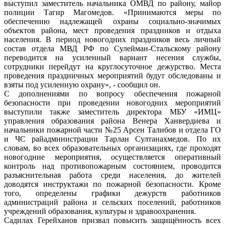
выступил заместитель начальника ОМВД по району, майор
полиции Тагир Магомедов. «Принимаются меры по
обеспечению надлежащей охраны социально-значимых
объектов района, мест проведения праздников и отдыха
населения. В период новогодних праздников весь личный
состав отдела МВД РФ по Сулейман-Стальскому району
переводится на усиленный вариант несения службы,
сотрудники перейдут на круглосуточное дежурство. Места
проведения праздничных мероприятий будут обследованы и
взяты под усиленную охрану», - сообщил он.
С дополнениями по вопросу обеспечения пожарной
безопасности при проведении новогодних мероприятий
выступили также заместитель директора МБУ «ИМЦ»
управления образования района Венера Ханвердиева и
начальники пожарной части №25 Арсен Талибов и отдела ГО
и ЧС райадминистрации Тарлан Султанахмедов. По их
словам, во всех образовательных организациях, где проходят
новогодние мероприятия, осуществляется оперативный
контроль над противопожарным состоянием, проводится
разъяснительная работа среди населения, до жителей
доводятся инструктажи по пожарной безопасности. Кроме
того, определены графики дежурств работников
администраций района и сельских поселений, работников
учреждений образования, культуры и здравоохранения.
Садилах Герейханов призвал повысить защищённость всех