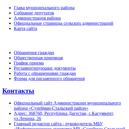
Глава муниципального района
Собрание депутатов
Администрация района
Официальные страницы сельских администраций
Карта сайта
Обратная связь
Обращения граждан
Общественная приемная
График приема
Регламентирующие документы
Работа с обращениями граждан
Форма для письменного обращения
Контакты
Официальный сайт Администрации муниципального
района «Сулейман-Стальский район»
Адрес: 368760, Республика Дагестан, с.Касумкент,
ул.Ленина, 26
Главный редактор сайта - руководитель МБУ
«Информационное агентство МР «Сулейман-Стальский