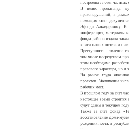
построены за счет частных 
В целях пропаганды ку
правонарушений, в рамка
помощью снят документал
Эфенди Алкадарскому. В 
конференция, материалы к
фонда района издана также
книги наших поэтов и писа
Преступность – явление с
том числе посредством пр
этим необходима разработк
правового характера, но и 
На рынок труда оказыва
проектов. Увеличение числ
рабочих мест.
В прошлом году за счет ча
настоящее время строится 
будут сданы в текущем году
Также за счет фонда «Т
восстановление Дома-музея
рождения поэта, в республ