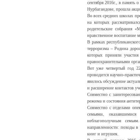
сентября 2016г., в память
Нурбагандове, прошла акци
Во всех средних школах пр
на которых рассматривал
родительские собрания «
нравственное воспитание 
В рамках республиканског
терроризма – Родина доро
которых приняли участия
правоохранительными орга
Вот уже четвертый год 2
проводится научно-практи
явилось обсуждение актуал
и расширение контактов уч
Совместно с заинтересова
режима и состояния антите
Совместно с отделами опе
семьями, оказавшимис
неблагополучным семьям
направленности: походы в
книг и игрушек.