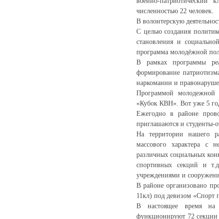
военно-патриотический 
численностью 22 человек.
В волонтерскую деятельност
С целью создания политик
становления и социально
программа молодёжной пол
В рамках программы реа
формирование патриотизма
наркомании и правонарушен
Программой молодежной 
«Кубок КВН». Вот уже 5 го
Ежегодно в районе пров
приглашаются и студенты-о
На территории нашего ра
массового характера с н
различных социальных конк
спортивных секций и т.д
учреждениями и сооружения
В районе организовано про
11кл) под девизом «Спорт п
В настоящее время на 
функционируют 72 секции 