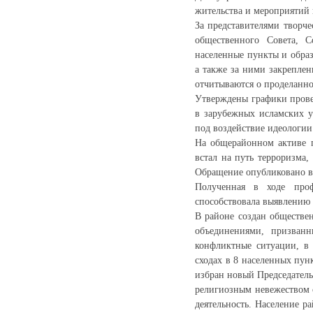
жительства и мероприятий 
За представителями творч
общественного Совета, 
населенные пункты и образ
а также за ними закреплен
отчитываются о проделанно
Утверждены графики прове
в зарубежных исламских 
под воздействие идеологии
На общерайонном активе п
встал на путь терроризма,
Обращение опубликовано 
Полученная в ходе проф
способствовала выявлению
В районе создан обществе
объединениями, призван
конфликтные ситуации, в 
сходах в 8 населенных пун
избран новый Председатель
религиозным невежеством 
деятельность. Население 