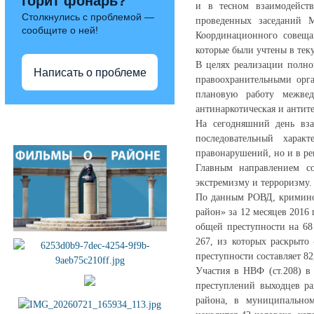
горит фонарь?
и в тесном взаимодейст
Столкнулись с проблемой —
проведенных заседаний 
сообщите о ней!
Координационного совещ
которые были учтены в те
В целях реализации полн
Написать о проблеме
правоохранительными орга
плановую работу межвед
антинаркотическая и антите
Полезные ссылки
На сегодняшний день вза
последовательный харак
правонарушений, но и в ре
Главным направлением со
экстремизму и терроризму.
По данным РОВД, криминог
район» за 12 месяцев 2016
общей преступности на 68 
267, из которых раскрыто
преступности составляет 82
Участия в НВФ (ст.208) в
преступлений выходцев р
района, в муниципально