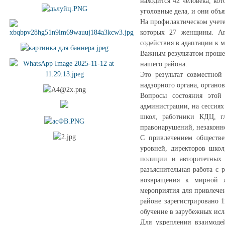
находится 42 человека, к
уголовные дела, и они объ
На профилактическом учете
которых 27 женщины. Ап
содействия в адаптации к 
Важным результатом проше
нашего района.
Это результат совместной
надзорного органа, органо
Вопросы состояния этой
администрации, на сессиях
школ, работники КДЦ, гл
правонарушений, незаконно
С привлечением обществен
уровней, директоров школ
полиции и авторитетных 
разъяснительная работа с
возвращения к мирной ж
мероприятия для привлечен
районе зарегистрировано 
обучение в зарубежных исл
Для укрепления взаимоде