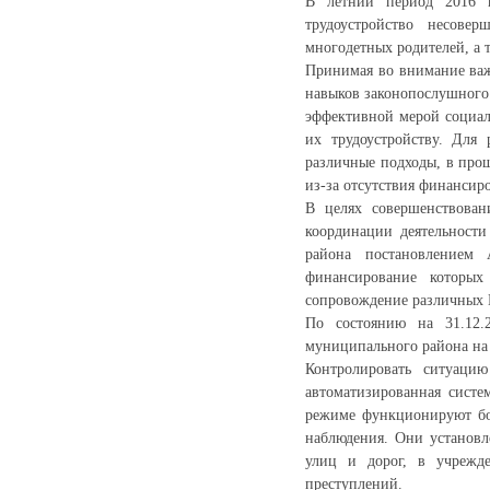
В летний период 2016 г
трудоустройство несове
многодетных родителей, а 
Принимая во внимание важ
навыков законопослушного 
эффективной мерой социал
их трудоустройству. Для
различные подходы, в про
из-за отсутствия финансиро
В целях совершенствован
координации деятельност
района постановлением
финансирование которых
сопровождение различных 
По состоянию на 31.12.
муниципального района на
Контролировать ситуаци
автоматизированная сист
режиме функционируют бол
наблюдения. Они установл
улиц и дорог, в учрежде
преступлений.