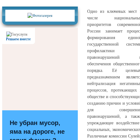
Фотогалерея
Одно из ключевых мест 
числе национальны
приоритетов современно
России занимает процес
формирования едино
Решаем вместе
государственной систем
профилактики
правонарушений 
обеспечения общественног
порядка. Её целевы
предназначением являетс
нейтрализация негативны
процессов, протекающих 
обществе и способствующи
созданию причин и услови
для совершени
правонарушений, а такж
Не убран мусор,
упреждающее воздействие
социальных, экономически
яма на дороге, не
Различные комиссии Сулейм