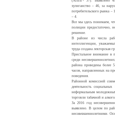
(АППГ- 37). Выявлено 4
хулиганство – 46, за нар
потребительского рынка – 
– 4.
Все мы здесь понимаем, чт
полиции предостаточно, н
решение.
В районе из числа рабо
интеллигенции, уважаемых
труда создана лекторская г
Пристальное внимание в 
среди несовершеннолетних
района проведены более 5
часов, направленных на п
поведения.
Районной комиссией совм
деятельность социальных
неформальным молодежным
торговли табачной и алког
За 2016 год несовершен
выявлено. В целом по рай
несовершеннолетними. Ос