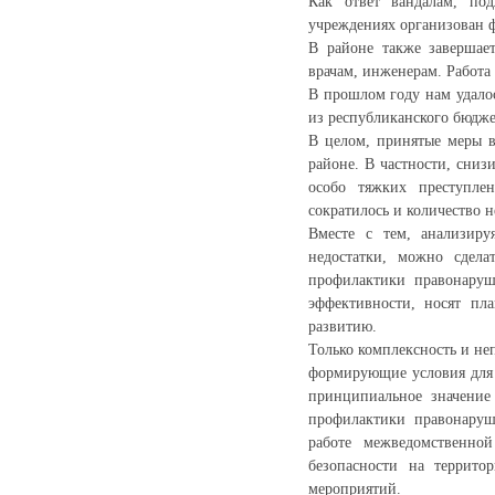
Как ответ вандалам, по
учреждениях организован 
В районе также завершае
врачам, инженерам. Работа
В прошлом году нам удалос
из республиканского бюдже
В целом, принятые меры 
районе. В частности, сни
особо тяжких преступле
сократилось и количество 
Вместе с тем, анализир
недостатки, можно сдел
профилактики правонаруш
эффективности, носят пл
развитию.
Только комплексность и не
формирующие условия для 
принципиальное значение
профилактики правонаруш
работе межведомственно
безопасности на террито
мероприятий.