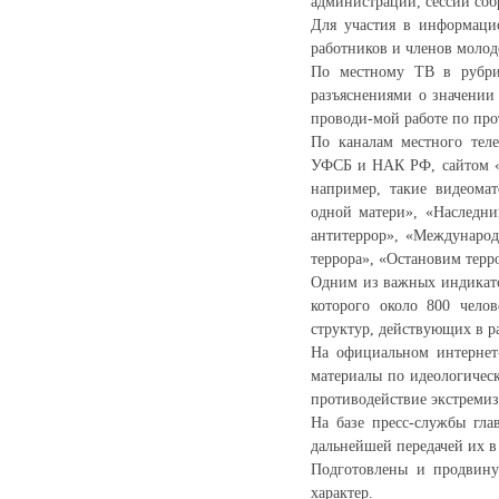
администрации, сессии собр
Для участия в информаци
работников и членов молод
По местному ТВ в рубри
разъяснениями о значении
проводи-мой работе по про
По каналам местного тел
УФСБ и НАК РФ, сайтом «Н
например, такие видеомат
одной матери», «Наследни
антитеррор», «Международ
террора», «Остановим терро
Одним из важных индикато
которого около 800 чело
структур, действующих в р
На официальном интернет-
материалы по идеологичес
противодействие экстремиз
На базе пресс-службы гла
дальнейшей передачей их в
Подготовлены и продвин
характер.