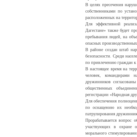
В целях пресечения наруш
собственниками по устано
расположенных на территор
Для эффективной реализ
Дагестане» также будет пр
пребывания людей, на объ
опасных производственных 
В районе создан штаб на
безопасности. Среди насел
по привлечению граждан к 
В настоящее время на тер
человек, командирами 
дружинников согласован
общественных объединен
регистрации «Народная др
Для обеспечения полноценн
по оснащению их необхо
патрулирования дружинник
Прорабатывается вопрос 
участвующих в охране о
морального стимулировани