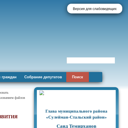
Версия для слабовидящих
 граждан
Собрание депутатов
Поиск
ровать
льзованием файлов
Глава муниципального района
ЗВИТИЯ
«Сулейман-Стальский район»
Саид Темирханов