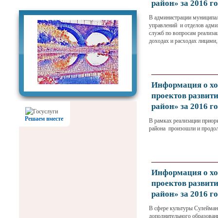
Фотогалерея
район» за 2016 
В администрации муниципал
управлений и отделов адми
служб по вопросам реализац
доходах и расходах лицам
Информация о хо
проектов развит
район» за 2016
Решаем вместе
В рамках реализации приор
района произошли и продо
Информация о хо
проектов развит
район» за 2016 г
В сфере культуры Сулейман
дополнительного образован