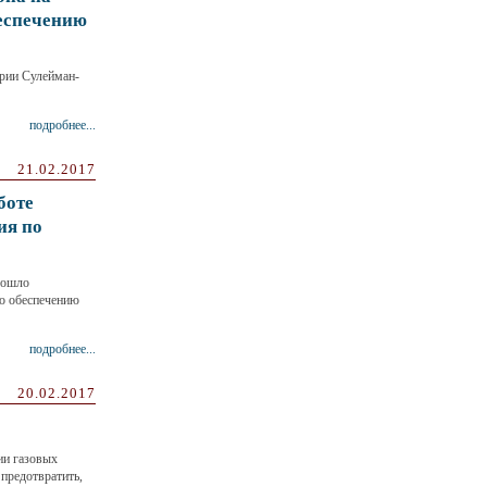
еспечению
рии Сулейман-
подробнее...
21.02.2017
боте
ия по
рошло
по обеспечению
подробнее...
20.02.2017
ии газовых
предотвратить,