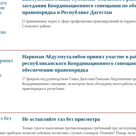
заседании Координационного совещания по об
правопорядка в Республике Дагестан
О принимаемых мерах в сфере профилактики правонарушений на террито
Стальского района
Нариман Абдулмуталибов принял участие в ра
республиканского Координационного совещан
обеспечению правопорядка
17 февраля под руководством Главы Дагестана Рамазана Абдулатипова п
Координационное совещание, на котором были обсуждены итоги работы 
правопорядка в республике.
Не оставляйте газ без присмотра
Только строгое выполнение противопожарных требований при эксплуатац
ных приборов позволит избежать несчастных случаев и пожаров. Помните! Пожар легче 