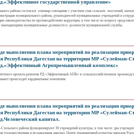
год.«Эффективное государственной управление»
ьного района состоялся семинар-совещание с участием глав сельских поселений, начал
нистрации муниципального района, руководителей муниципальных учреждений и сотруд
ии законодательства по противодействию коррупции, в том числе по вопросу представле
и, замещающими муниципальные должности и должности муниципальной службы.
де выполнения плана мероприятий по реализации прио
ия Республики Дагестан на территории МР «Сулейман-С
 год.«Эффективный Агропромышленный комплекс»
итетного проекта развития РД «Эффективный АПК» в сельскохозяйственном производс
лжают происходит кардинальные изменения.
де выполнения плана мероприятий по реализации прио
ия Республики Дагестан на территории МР «Сулейман-С
од.Человеческий капитал.
-Стальского района функционируют 30 учреждений культуры, в том числе: два учрежде
ия (художественная и музыкальная школы), Центр традиционной культуры народов Росси