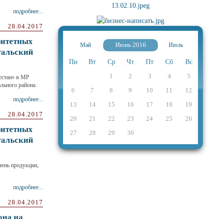
подробнее...
28.04.2017
ритетных
Июнь 2016
Май
Июль
тальский
Пн
Вт
Ср
Чт
Пт
Сб
Вс
1
2
3
4
5
естан» в МР
льного района.
6
7
8
9
10
11
12
подробнее...
13
14
15
16
17
18
19
28.04.2017
20
21
22
23
24
25
26
ритетных
27
28
29
30
тальский
чень продукции,
подробнее...
28.04.2017
она на