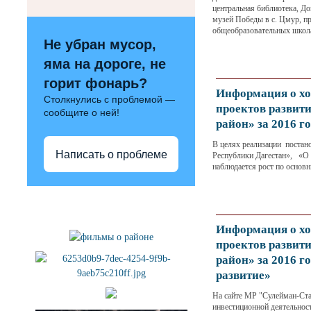
центральная библиотека, Д
музей Победы в с. Цмур, п
общеобразовательных школ
Не убран мусор,
яма на дороге, не
горит фонарь?
Информация о хо
Столкнулись с проблемой —
проектов развит
сообщите о ней!
район» за 2016 г
В целях реализации постан
Написать о проблеме
Республики Дагестан», «О 
наблюдается рост по основ
Полезные ссылки
Информация о хо
проектов развит
район» за 2016 г
развитие»
На сайте МР "Сулейман-Ста
инвестиционной деятельнос