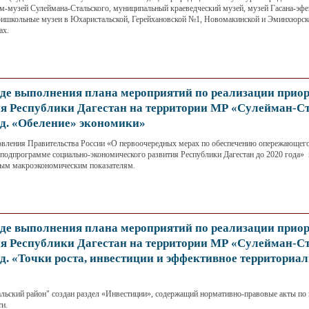
ом-музей Сулеймана-Стальского, муниципальный краеведческий музей, музей Гасана-эфе
ришкольные музеи в Юхаристальской, Герейхановской №1, Новомакинской и Эминхюрск
ах.
де выполнения плана мероприятий по реализации прио
ия Республики Дагестан на территории МР «Сулейман-С
од. «Обеление» экономики»
овления Правительства России «О первоочередных мерах по обеспечению опережающего
подпрограмме социально-экономического развития Республики Дагестан до 2020 года» 
ным макроэкономическим показателям.
де выполнения плана мероприятий по реализации прио
ия Республики Дагестан на территории МР «Сулейман-С
од. «Точки роста, инвестиции и эффективное территориа
льский район" создан раздел «Инвестиции», содержащий нормативно-правовые акты по
ти.