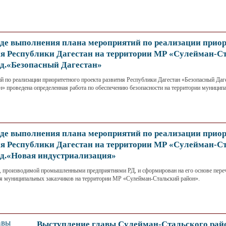
де выполнения плана мероприятий по реализации прио
ия Республики Дагестан на территории МР «Сулейман-С
од.«Безопасный Дагестан»
й по реализации приоритетного проекта развития Республики Дагестан «Безопасный Даг
» проведена определенная работа по обеспечению безопасности на территории муниципа
де выполнения плана мероприятий по реализации прио
ия Республики Дагестан на территории МР «Сулейман-С
од.«Новая индустриализация»
, производимой промышленными предприятиями РД, и сформирован на его основе пере
я муниципальных заказчиков на территории МР «Сулейман-Стальский район».
Выступление главы Сулейман-Стальского рай