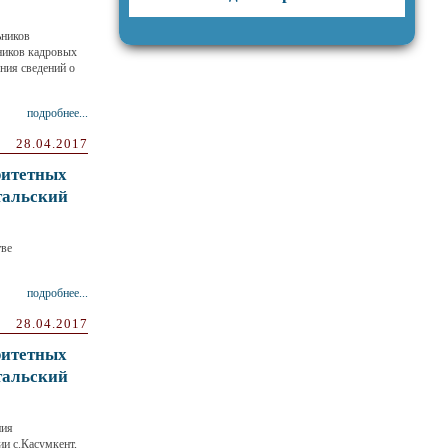
ьников
ников кадровых
ния сведений о
подробнее...
28.04.2017
ритетных
тальский
тве
подробнее...
28.04.2017
ритетных
тальский
ния
и с.Касумкент,