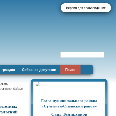
Версия для слабовидящих
 граждан
Собрание депутатов
Поиск
ровать
льзованием файлов
Глава муниципального района
ритетных
«Сулейман-Стальский район»
тальский
Саид Темирханов